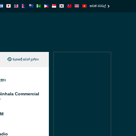
තවත් රටවල්
මෑතකදී සවන් දුන්නා
ිකා
inhala Commercial
e
FM
adio