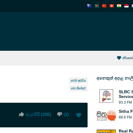
ප්රියතම
අනෙකුත් අදාළ නාල
වෙබ් අඩවිය
හඬ තිබේද?
SLBC S
Servic
93.3 FM
Sitha 
කැමතියි (
206
)
(
2
)
88.6 FM
Real R