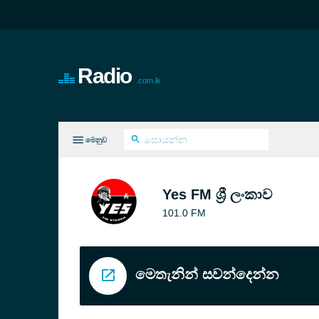
Radio
.com.lk
මෙනුව
ැඩසටහන් අංශ
Yes FM ශ්‍රී ලංකාව
101.0 FM
මෙතැනින් සවන්දෙන්න