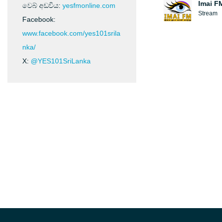
Imai F
වෙබ් අඩවිය:
yesfmonline.com
Stream
Facebook:
www.facebook.com/yes101srila
nka/
X:
@YES101SriLanka