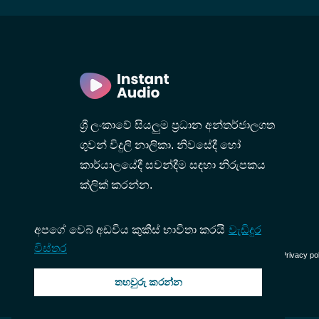
e
ශ්‍රී ලංකාවේ සියලුම ප්‍රධාන අන්තර්ජාලගත
ගුවන් විදුලි නාලිකා. නිවසේදී හෝ
කාර්යාලයේදී සවන්දීම සඳහා නිරුපකය
ක්ලික් කරන්න.
අපගේ වෙබ් අඩවිය කුකීස් භාවිතා කරයි
වැඩිදුර
විස්තර
© 2026 InstantAudio. සියලුම හිමිකම් ඇවිරිණි. ・
DMCA
・
Privacy po
තහවුරු කරන්න