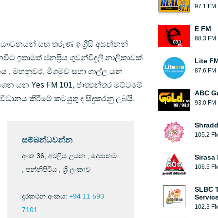
97.1 FM
E FM
88.3 FM
 යෞවනයන් සහ තරුණ ඉංග්‍රීසි අසන්නන්
ඉතාමත් ජනප්‍රිය ගුවන්විදුලි නාලිකාවක්
Lite F
 මහනුවර, මීගමුව සහා ගාල්ල යන
87.6 FM
ගෙන යන Yes FM 101, ජාත්‍යන්තර මට්ටමේ
ABC G
ල සංවිධානය කිරීමේ කටයුතු ද සිදුකරනු ලබයි.
93.0 FM
Shradd
105.2 F
සම්බන්ධවන්න
අංක 36, අරලිය උයන , දෙපානම
Sirasa
106.5 F
, පන්නිපිටිය , ශ්‍රී ලංකාව
SLBC T
දුරකථන අංකය:
+94 11 593
Servic
102.3 F
7101