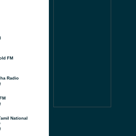
M
old FM
ha Radio
M
 FM
M
amil National
e
M