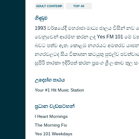
ADULT CONTEMP.
TOP 40
ගිණුම
1993 වර්ෂයේදී මහරාජා මාධ්‍ය ජාලය විසින් නව
වෙනුවෙන් ආරම්භ කරන ලද Yes FM 101 මේ වනවිට 
බවට පත්ව ඇත. කොළඹ නගරයට අමතරව යාපනය ,
නගරවලටද සිය විකාශන කටයුතු පුළුල්ව පවත්වා
සුපිරි තාරකා ඉදිරිපත් කරන ප්‍රසංග ශ්‍රී ලංකාව තු
උද්‍යෝග පාඨය
Your #1 Hit Music Station
ප්‍රධාන වැඩසටහන්
I Heart Mornings
The Morning Fix
Yes 101 Weekdays