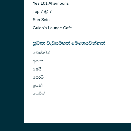
Yes 101 Afternoons
Top 7 @ 7
Sun Sets
Guido's Lounge Cafe
ප්‍රධාන වැඩසටහන් මෙහෙයවන්නන්
ඩොමිනික්
අසංක
ෂෙයි
ජෙරමි
බ්‍රයන්
ශෙවින්
vice