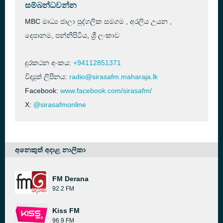
සම්බන්ධවන්න
MBC මාධ්‍ය ජාලා පුද්ගලික සමගම , අරලිය උයන ,
දෙපානම, පන්නිපිටිය, ශ්‍රී ලංකාව
දුරකථන අංකය:
+94112851371
විද්‍යුත් ලිපිනය:
radio@sirasafm.maharaja.lk
Facebook:
www.facebook.com/sirasafm/
X:
@sirasafmonline
අනෙකුත් අදාළ නාලිකා
FM Derana
92.2 FM
Kiss FM
96.9 FM