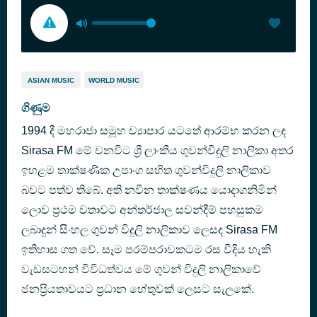
ASIAN MUSIC
WORLD MUSIC
ගිණුම
1994 දී මහරාජා සමූහ ව්‍යාපාර යටතේ ආරම්භ කරන ලද
Sirasa FM මේ වනවිට ශ්‍රී ලාංකීය ගුවන්විදුලි නාලිකා අතර
ඉහළම තාක්ෂණික උපාංග සහිත ගුවන්විදුලි නාලිකාව
බවට පත්ව තිබේ. අති නවීන තාක්ෂණය යොදාගනිමින්
ලොව ප්‍රථම වතාවට අන්තර්ජාල සවන්දීම් පහසුකම
ලබාදුන් සිංහල ගුවන් විදුලි නාලිකාව ලෙසද Sirasa FM
ඉතිහාස ගත වේ. සෑම පරම්පරාවකටම රස විදිය හැකි
වැඩසටහන් විවිධත්වය මේ ගුවන් විදුලි නාලිකාවේ
ජනප්‍රියතාවයට ප්‍රධාන හේතුවක් ලෙසට සැලකේ.