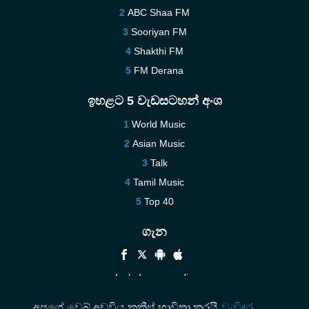
ABC Shaa FM
Sooriyan FM
Shakthi FM
FM Derana
ඉහළට 5 වැඩසටහන් අංශ
World Music
Asian Music
Talk
Tamil Music
Top 40
ගැන
Include your radio
Help
අපගේ වෙබ් අඩවිය කුකීස් භාවිතා කරයි
වැඩිදුර