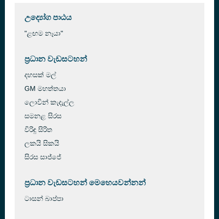
උද්‍යෝග පාඨය
"ළඟම නෑයා"
ප්‍රධාන වැඩසටහන්
දහසක් මල්
GM මහත්තයා
ලොවින් කැදැල්ල
සමනළ සිරස
විරිඳු සිරිත
ලකයි සිකයි
සිරස සාජ්ජේ
ප්‍රධාන වැඩසටහන් මෙහෙයවන්නන්
ටාසන් බාප්පා