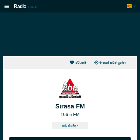
Radio
.com.lk
ප්රියතම
මෑතකදී සවන් දුන්නා
Sirasa FM
106.5 FM
හඬ තිබේද?