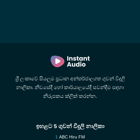
ශ්‍රී ලංකාවේ සියලුම ප්‍රධාන අන්තර්ජාලගත ගුවන් විදුලි
නාලිකා. නිවසේදී හෝ කාර්යාලයේදී සවන්දීම සඳහා
නිරුපකය ක්ලික් කරන්න.
ඉහළට 5 ගුවන් විදුලි නාලිකා
ABC Hiru FM