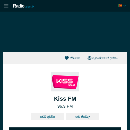
Radio
.com.lk
ප්රියතම
මෑතකදී සවන් දුන්නා
Kiss FM
96.9 FM
වෙබ් අඩවිය
හඬ තිබේද?