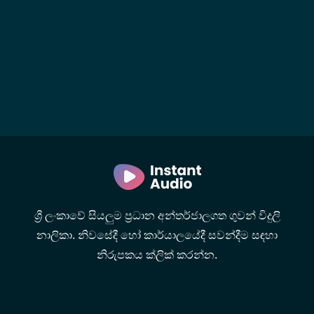
ශ්‍රී ලංකාවේ සියලුම ප්‍රධාන අන්තර්ජාලගත ගුවන් විදුලි
නාලිකා. නිවසේදී හෝ කාර්යාලයේදී සවන්දීම සඳහා
නිරුපකය ක්ලික් කරන්න.