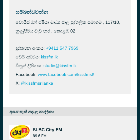
සම්බන්ධවන්න
වොයිස් ඔෆ් ඒෂියා මාධ්‍ය ජාල පුද්ගලික සමාගම , 117/10,
හුණුපිටිය වැව පාර , කොළඹ 02
දුරකථන අංකය:
+9411 547 7969
වෙබ් අඩවිය:
kissfm.lk
විද්‍යුත් ලිපිනය:
studio@kissfm.lk
Facebook:
www.facebook.com/kissfmsl/
X:
@kissfmsrilanka
අනෙකුත් අදාළ නාලිකා
SLBC City FM
89.6 FM