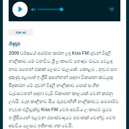
TOP 40
ගිණුම
2009 වර්ෂයේ ආරම්භ කරන ලද Kiss FM ගුවන් විදුලි
නාලිකාව මේ වනවිට ශ්‍රී ලංකාවේ හොඳම මාධ්‍ය වෙළඳ
නාම පහෙන් එකක් ලෙසට සැලකේ. කොළඹ , නුවර සහ
දකුණු පළාතේ ඉංග්‍රීසි අසන්නන් සඳහා විකාශන කටයුතු
සිදුකරන මේ ගුවන් විදුලි නාලිකාව පොප් සංගීත
වැඩසටහන් සඳහා වැඩි විකාශන කාලයක් වෙන් කරනු
ලබයි. මෑත කාලීනව සිය රුපවාහිනී නාලිකාවට සමගාමීව
නැවත එළිදැක්වූ Kiss FM වෙබ් අඩවිය ලංකාවේ ප්‍රථම
ඉංග්‍රීසියෙන් පළවන රසාස්වාදයට පමණක් වෙන්වූ වෙබ්
අඩවිය ලෙසට ඉතිහාස ගත වෙයි.