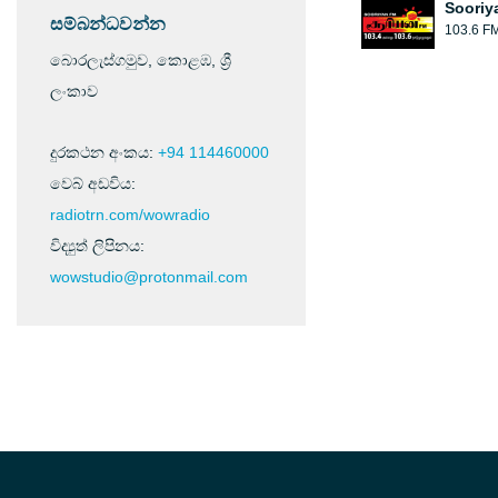
Sooriy
සම්බන්ධවන්න
103.6 F
බොරලැස්ගමුව, කොළඹ, ශ්‍රී
ලංකාව
දුරකථන අංකය:
+94 114460000
වෙබ් අඩවිය:
radiotrn.com/wowradio
විද්‍යුත් ලිපිනය:
wowstudio@protonmail.com