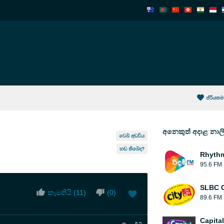
ප්රියතම
අනෙකුත් අදාළ නාල
වෙබ් අඩවිය
හඬ තිබේද?
Rhyth
95.6 FM
SLBC C
කැමතියි (
11
)
(
0
)
89.6 FM
Capita