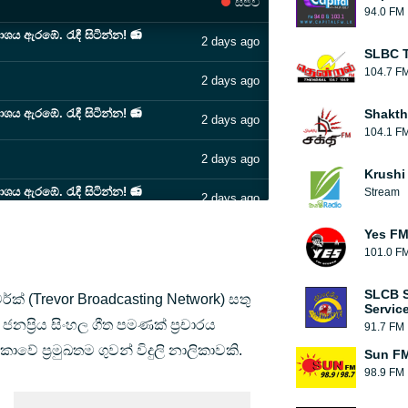
සජීවි
94.0 FM
ාශය ඇරඹේ. රැඳී සිටින්න! 📻⁠
2 days ago
SLBC T
104.7 F
2 days ago
ාශය ඇරඹේ. රැඳී සිටින්න! 📻⁠
Shakth
2 days ago
104.1 F
2 days ago
Krushi
ාශය ඇරඹේ. රැඳී සිටින්න! 📻⁠
Stream
2 days ago
Yes FM 
2 days ago
101.0 F
ාශය ඇරඹේ. රැඳී සිටින්න! 📻⁠
5 days ago
SLCB S
ර්ක් (Trevor Broadcasting Network) සතු
Servic
5 days ago
ූ ජනප්‍රිය සිංහල ගීත පමණක් ප්‍රචාරය
91.7 FM
ංකාවේ ප්‍රමුඛතම ගුවන් විදුලි නාලිකාවකි.
Sun F
5 days ago
98.9 FM