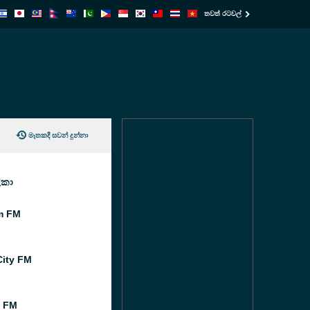
තවත් රටවල්
මෑතකදී සවන් දුන්නා
ිකා
m FM
ity FM
l FM