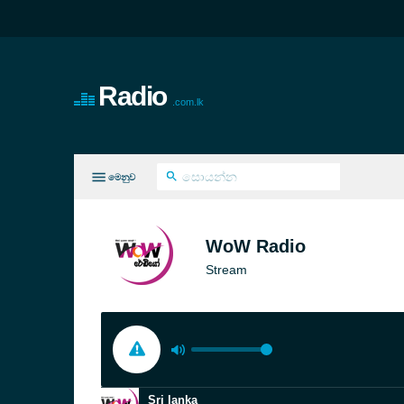
Radio
.com.lk
මෙනුව
ැඩසටහන් අංශ
WoW Radio
Stream
Sri lanka