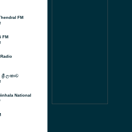
hendral FM
M
i FM
M
 Radio
ශ්‍රී ලංකාව
M
inhala National
e
M