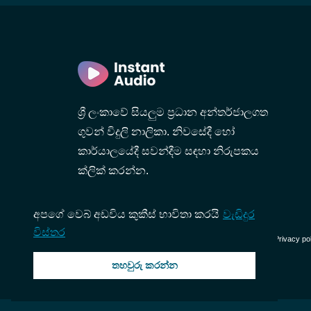
e
ශ්‍රී ලංකාවේ සියලුම ප්‍රධාන අන්තර්ජාලගත
ගුවන් විදුලි නාලිකා. නිවසේදී හෝ
කාර්යාලයේදී සවන්දීම සඳහා නිරුපකය
ක්ලික් කරන්න.
අපගේ වෙබ් අඩවිය කුකීස් භාවිතා කරයි
වැඩිදුර
විස්තර
© 2026 InstantAudio. සියලුම හිමිකම් ඇවිරිණි. ・
DMCA
・
Privacy po
තහවුරු කරන්න