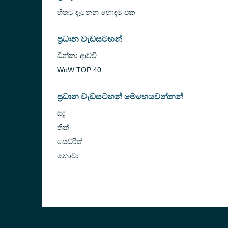
හිතට දැනෙන හොඳම එක
ප්‍රධාන වැඩසටහන්
ඩින්කා ආච්චී
WoW TOP 40
ප්‍රධාන වැඩසටහන් මෙහෙයවන්නන්
සඳු
තීක්
සෙඩ්රික්
නෝවා
vice