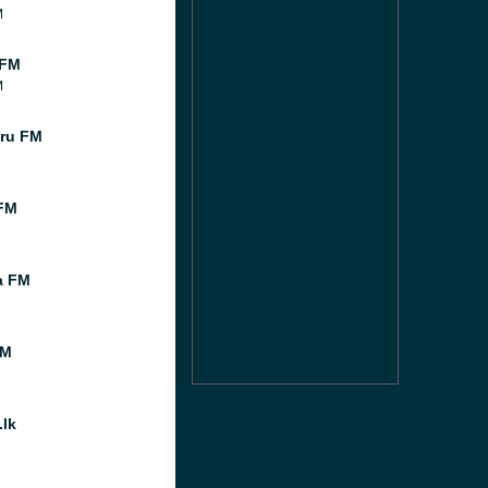
M
 FM
M
ru FM
FM
a FM
FM
.lk