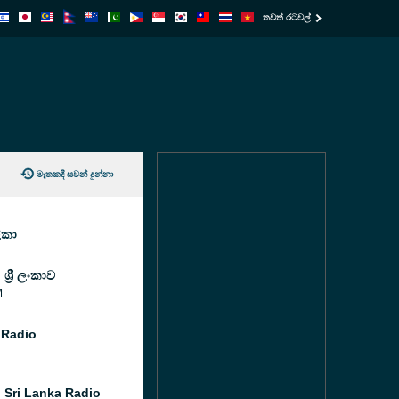
තවත් රටවල්
මෑතකදී සවන් දුන්නා
ිකා
ශ්‍රී ලංකාව
M
 Radio
i Sri Lanka Radio