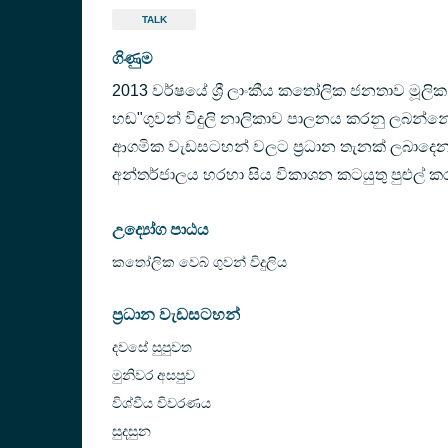
TALK
ගිණුම
2013 වර්ෂයේ ශ්‍රී ලාංකීය කතෝලික ජනතාව මූල
හඬ"ගුවන් විදුලි නාලිකාව පාලනය කරනු ලබන්නේ ක
ආගමික වැඩසටහන් වලට ප්‍රධාන තැනක් ලබාදෙන 
අන්තර්ජාලය හරහා සිය විකාශන කටයුතු පුළුල් ක
උද්‍යෝග පාඨය
කතෝලික වෙබ් ගුවන් විදුලිය
ප්‍රධාන වැඩසටහන්
දවසේ සුපුවත
මුනිවර අසපුව
විශ්වීය විවරණය
සුදසුන