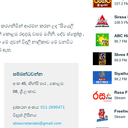
107.2 F
Sirasa
106.5 F
ික කරගනිමින් ආරම්භ කරන ලද "සියෙලි
ොළඹ රදගුරු වසම මගිනි. දේව ස්ත්‍රෝත්‍ර ,
ABC Hi
මේ ගුවන් විදුලි නාලිකාව මේ වනවිට
96.7 FM
ර ඇත.
Shree 
99.0 FM
Siyath
සම්බන්ධවන්න
98.2 FM
අංක 45, කින්සි පාර , කොළඹ
08, ශ්‍රී ලංකාව
Rasa 
Stream
දුරකථන අංකය:
011-2695471
Freefm
විද්‍යුත් ලිපිනය:
Stream
absecretariate@gmail.com