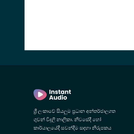
ශ්‍රී ලංකාවේ සියලුම ප්‍රධාන අන්තර්ජාලගත
ගුවන් විදුලි නාලිකා. නිවසේදී හෝ
vice
කාර්යාලයේදී සවන්දීම සඳහා නිරුපකය