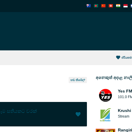
ප්රියතම
අනෙකුත් අදාළ නාල
හඬ තිබේද?
Yes FM 
101.0 F
Krushi
ෑම සතියකට වරක්
Stream
කැමතියි (
12
)
(
1
)
Rangir