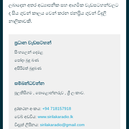
ලබාදෙන අතර අධ්‍යාපනික සහ ආගමික වැඩසටහන්වලට
Adaraye_Wedanawa_Nanda_Malani_Sarigama_lk
1 hour ago
ද සිය ගුවන් කාලය වෙන් කරන ජනප්‍රිය ගුවන් විදුලි
නාලිකාවකි.
ප්‍රධාන වැඩසටහන්
සිංහලෙන් දෙමළ
පෝදා බුදු බණ
අසිරිමත් බුදුබණ
සම්බන්ධවන්න
පුලතිසිගම , පොළොන්නරුව , ශ්‍රී ලංකාව.
දුරකථන අංකය:
+94 718157918
වෙබ් අඩවිය:
www.sirilakaradio.lk
විද්‍යුත් ලිපිනය:
sirilakaradio@gmail.com