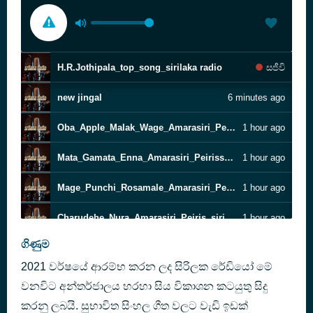
H.R.Jothipala_top_song_sirilaka radio
සජීවි
new jingal
6 minutes ago
Oba_Apple_Malak_Wage_Amarasiri_Peiris_sirilaka radio_lk
1 hour ago
Mata_Gamata_Enna_Amarasiri_Peirissirilaka radio_lk
1 hour ago
Mage_Punchi_Rosamale_Amarasiri_Peiris_sirilaka radio_lk
1 hour ago
Charudehe_Nura_Amarasiri_Peiris_sirilaka radio_lk
1 hour ago
ගිණුම
Aalawantha_Veediye_Amarasiri_Peiris_sirilaka radio_lk
1 hour ago
2021 වර්ෂයේ ආරම්භ කරන ලද සිරිලක රේඩියෝ මේ
Ahasa_Se_Oba_Ananthai_Nanda_Malani_Sarigama_lk
1 hour ago
වනවිට අන්තර්ජාලය හරහා සිය විකාශන කටයුතු සිදු
කරනු ලබයි. සුභාවිත සිංහල ගීත වලට වැඩි ඉඩක්
Adare_Mal_Malawena_Nanda_Malani_Sarigama_lk
1 hour ago