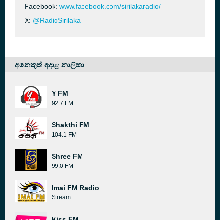
Facebook:
www.facebook.com/sirilakaradio/
X:
@RadioSirilaka
අනෙකුත් අදාළ නාලිකා
Y FM
92.7 FM
Shakthi FM
104.1 FM
Shree FM
99.0 FM
Imai FM Radio
Stream
Kiss FM