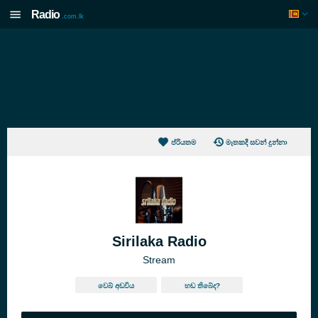
Radio
.com.lk
ප්රියතම
මෑතකදී සවන් දුන්නා
Sirilaka Radio
Stream
වෙබ් අඩවිය
හඬ තිබේද?