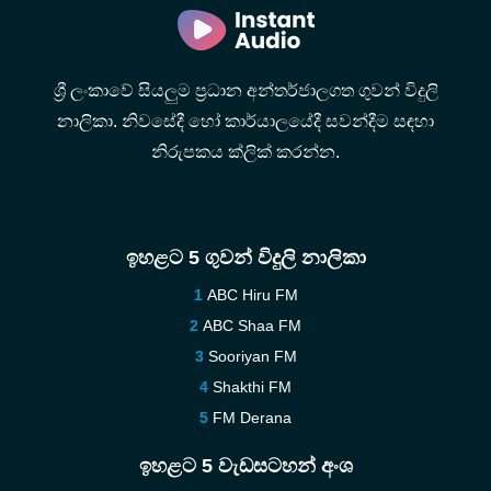
ශ්‍රී ලංකාවේ සියලුම ප්‍රධාන අන්තර්ජාලගත ගුවන් විදුලි
නාලිකා. නිවසේදී හෝ කාර්යාලයේදී සවන්දීම සඳහා
නිරුපකය ක්ලික් කරන්න.
ඉහළට 5 ගුවන් විදුලි නාලිකා
ABC Hiru FM
ABC Shaa FM
Sooriyan FM
Shakthi FM
FM Derana
ඉහළට 5 වැඩසටහන් අංශ