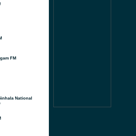
M
M
agam FM
inhala National
e
M