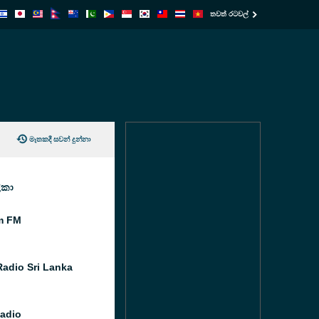
තවත් රටවල්
මෑතකදී සවන් දුන්නා
ිකා
m FM
adio Sri Lanka
adio