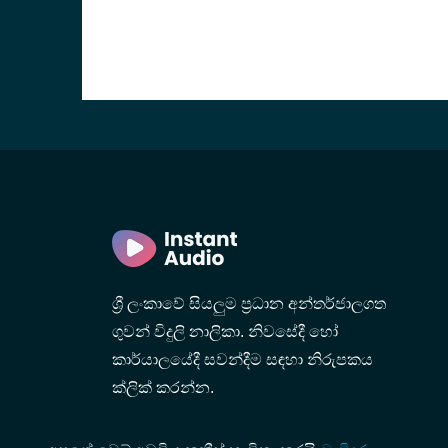
ශ්‍රී ලංකාවේ සියලුම ප්‍රධාන අන්තර්ජාලගත
ගුවන් විදුලි නාලිකා. නිවසේදී හෝ
කාර්යාලයේදී සවන්දීම සඳහා නිරුපකය
ක්ලික් කරන්න.
vice