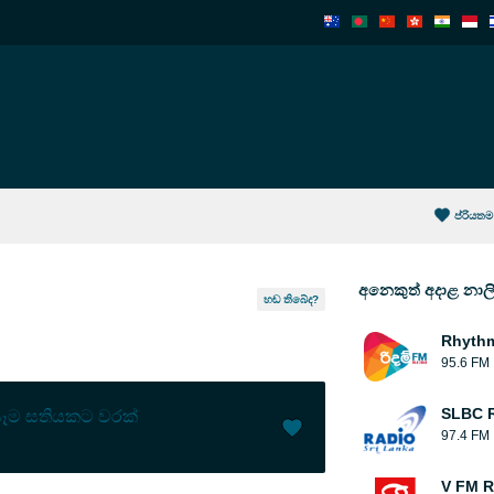
ප්රියතම
අනෙකුත් අදාළ නාල
හඬ තිබේද?
Rhyth
95.6 FM
SLBC R
ෑම සතියකට වරක්
97.4 FM
කැමතියි (
2
)
(
0
)
V FM R