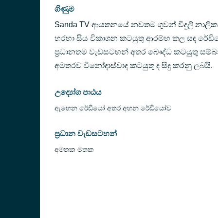
ගිණුම
Sanda TV ආයතනයේ නවතම ගුවන් විදුලි නාලික
හරහා සිය විකාශන කටයුතු ආරම්භ කල සඳ රේඩියෝ
ප්‍රධානතම වැඩසටහන් අතර බෞද්ධ කටයුතු සම
අමතරව විනෝදාස්වාද කටයුතු ද සිදු කරනු ලබයි.
උද්‍යෝග පාඨය
ඇහෙන රේඩියෝ අතර අහන රේඩියෝව
ප්‍රධාන වැඩසටහන්
අමතක මතක