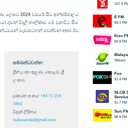
107.0 F
ාව ලෙසට 2024 වසරේ සිට අන්තර්ජාලය
E FM
 ගුවන් විදුලි නාලිකාව මේ වනවිට සිය
88.3 FM
්බන්ධයෙන් වැඩසටහන් පවත්වන අතර ඊට
Kiss F
96.9 FM
Malay
Stream
සම්බන්ධවන්න
ග්‍රීන් ලංකා කුලුණ, කොළඹ, ශ්‍රී
Fox
91.4 FM
ලංකාව
SLCB S
දුරකථන අංකය:
+94 71 218
Servic
91.7 FM
7864
Sun F
විද්‍යුත් ලිපිනය:
98.9 FM
radiosanda@gmail.com