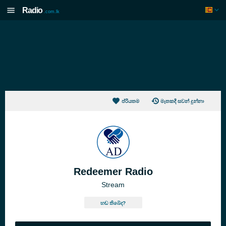
Radio
.com.lk
ප්රියතම
මෑතකදී සවන් දුන්නා
Redeemer Radio
Stream
හඬ තිබේද?