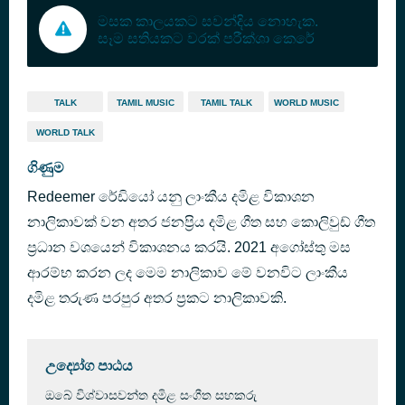
මසක කාලයකට සවන්දිය නොහැක.
සෑම සතියකට වරක් පරීක්ශා කෙරේ
TALK
TAMIL MUSIC
TAMIL TALK
WORLD MUSIC
WORLD TALK
ගිණුම
Redeemer රේඩියෝ යනු ලාංකීය දමිළ විකාශන
නාලිකාවක් වන අතර ජනප්‍රිය දමිළ ගීත සහ කොලිවුඩ් ගීත
ප්‍රධාන වශයෙන් විකාශනය කරයි. 2021 අගෝස්තු මස
ආරම්භ කරන ලද මෙම නාලිකාව මේ වනවිට ලාංකීය
දමිළ තරුණ පරපුර අතර ප්‍රකට නාලිකාවකි.
උද්‍යෝග පාඨය
ඔබේ විශ්වාසවන්ත දමිළ සංගීත සහකරු