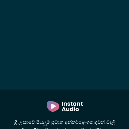
ශ්‍රී ලංකාවේ සියලුම ප්‍රධාන අන්තර්ජාලගත ගුවන් විදුලි