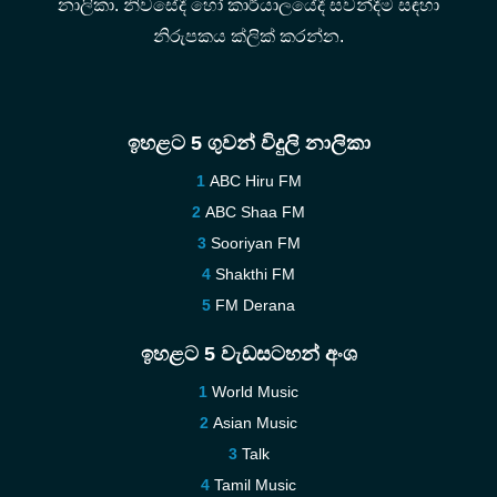
නාලිකා. නිවසේදී හෝ කාර්යාලයේදී සවන්දීම සඳහා
නිරුපකය ක්ලික් කරන්න.
ඉහළට 5 ගුවන් විදුලි නාලිකා
ABC Hiru FM
ABC Shaa FM
Sooriyan FM
Shakthi FM
FM Derana
ඉහළට 5 වැඩසටහන් අංශ
World Music
Asian Music
Talk
Tamil Music