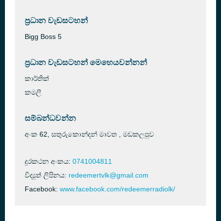
ප්‍රධාන වැඩසටහන්
Bigg Boss 5
ප්‍රධාන වැඩසටහන් මෙහෙයවන්නන්
කාර්තික්
කමලි
සම්බන්ධවන්න
අංක 62, සතුරුකොන්දන් මාවත , මඩකලපුව
දුරකථන අංකය:
0741004811
විද්‍යුත් ලිපිනය:
redeemertvlk@gmail.com
Facebook:
www.facebook.com/redeemerradiolk/