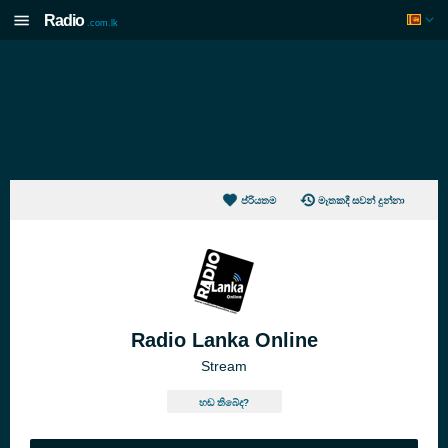
Radio
.com.lk
ප්රියතම
මෑතකදී සවන් දුන්නා
Radio Lanka Online
Stream
හඬ තිබේද?