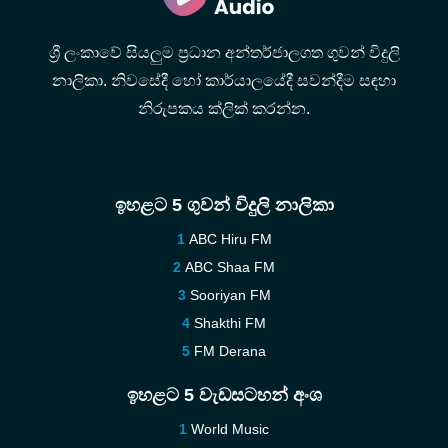
ශ්‍රී ලංකාවේ සියලුම ප්‍රධාන අන්තර්ජාලගත ගුවන් විදුලි
නාලිකා. නිවසේදී හෝ කාර්යාලයේදී සවන්දීම සඳහා
නිරුපකය ක්ලික් කරන්න.
ඉහළට 5 ගුවන් විදුලි නාලිකා
ABC Hiru FM
ABC Shaa FM
Sooriyan FM
Shakthi FM
FM Derana
ඉහළට 5 වැඩසටහන් අංශ
World Music