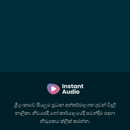
ශ්‍රී ලංකාවේ සියලුම ප්‍රධාන අන්තර්ජාලගත ගුවන් විදුලි
නාලිකා. නිවසේදී හෝ කාර්යාලයේදී සවන්දීම සඳහා
නිරුපකය ක්ලික් කරන්න.