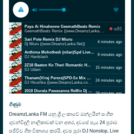
Paya Ai Hinahenne GeemathBeats Remix
සජීවි
GeemathBeats Remix ((www.DreamzLanka.Net))
Sari Pote Remix DJ Miuru
4 minutes ago
Dj Miuru ((www.DreamzLanka.Net))
Anthima Mohothedi (nilan)Spd Live B2B ReMix DJ Hardslash
9 minutes ago
DJ Hardslash
2Z18 Baaton Ko Theri Romantic House Remix DJ Udam
15 minutes ago
DJ Udam
Thanam(Viraj Perera)SPD-Sx Mix DJ Hirushka
24 minutes ago
DJ Hirushka ((www.DreamzLanka.com))
2018 Diurala Pawasanna ReMix Dj Shan Maduka(EMB)
29 minutes ago
Dj Shan Maduka(EMB)
Jeetha Hun Jiskelie 6-8 Thabla Mix (Dj Janaka)
ගිණුම
34 minutes ago
DJ Janaka ((www.DreamzLanka.Net))
DreamzLanka FM යනු ශ්‍රී ලංකාවේ ඔන්ලයින් සංගීත
Me As Diha Balan House Dance DJ Awantha
40 minutes ago
DJ Awantha
ගුවන්විදුලි නාලිකාවක් වන අතර, දවසේ පැය 24 පුරාම
Kokara Korkara Ko Remix DJ Awantha n DJ Akila
සජීවීව ගීත විකාශය කරයි. දවස පුරා DJ Nonstop, Live
44 minutes ago
DJ Awantha n DJ Akila