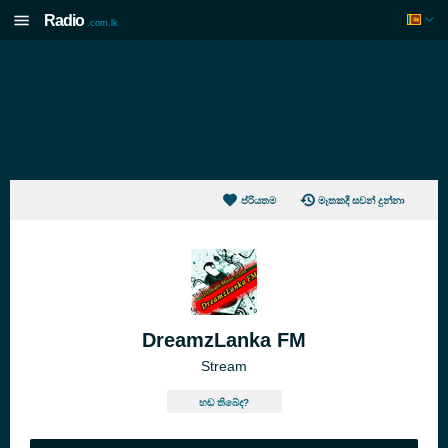
Radio
.com.lk
ප්රියතම
මෑතකදී සවන් දුන්නා
DreamzLanka FM
Stream
හඬ තිබේද?