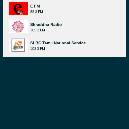
E FM
88.3 FM
Shraddha Radio
105.2 FM
SLBC Tamil National Service
102.3 FM