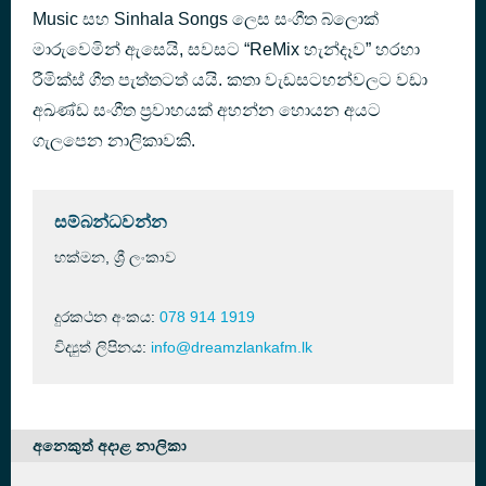
Music සහ Sinhala Songs ලෙස සංගීත බ්ලොක්
Re Pura Remix Sangeeth Wijesuriya l DIMUTHU EMB
53 minutes ago
DIMUTHU EMB ((www.DreamzLanka.Net))
මාරුවෙමින් ඇසෙයි, සවසට “ReMix හැන්දෑව” හරහා
රීමික්ස් ගීත පැත්තටත් යයි. කතා වැඩසටහන්වලට වඩා
අඛණ්ඩ සංගීත ප්‍රවාහයක් අහන්න හොයන අයට
ගැලපෙන නාලිකාවකි.
සම්බන්ධවන්න
හක්මන, ශ්‍රී ලංකාව
දුරකථන අංකය:
078 914 1919
විද්‍යුත් ලිපිනය:
info@dreamzlankafm.lk
අනෙකුත් අදාළ නාලිකා