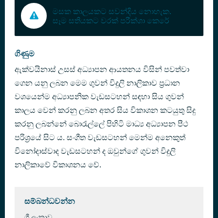
මසක කාලයකට සවන්දිය නොහැක.
සෑම සතියකට වරක් පරීක්ශා කෙරේ
ගිණුම
ඇක්වයිනාස් උසස් අධ්‍යාපන ආයතනය විසින් පවත්වා
ගෙන යනු ලබන මෙම ගුවන් විදුලි නාලිකාව ප්‍රධාන
වශයෙන්ම අධ්‍යාපනික වැඩසටහන් සඳහා සිය ගුවන්
කාලය වෙන් කරනු ලබන අතර සිය විකාශන කටයුතු සිදු
කරනු ලබන්නේ බොරැල්ලේ පිහිටි මාධ්‍ය අධ්‍යාපන පීථ
පරිශ්‍රයේ සිට ය. සංගීත වැඩසටහන් මෙන්ම අනෙකුත්
විනෝදාස්වාද වැඩසටහන් ද ඔවුන්ගේ ගුවන් විදුලි
නාලිකාවේ විකාශනය වේ.
සම්බන්ධවන්න
ශ්‍රී ලංකාව