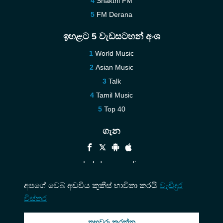
Shakthi FM
FM Derana
ඉහළට 5 වැඩසටහන් අංශ
World Music
Asian Music
Talk
Tamil Music
Top 40
ගැන
Include your radio
Help
අපගේ වෙබ් අඩවිය කුකීස් භාවිතා කරයි
වැඩිදුර
Contact us
විස්තර
තහවුරු කරන්න