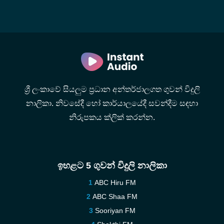
ශ්‍රී ලංකාවේ සියලුම ප්‍රධාන අන්තර්ජාලගත ගුවන් විදුලි
නාලිකා. නිවසේදී හෝ කාර්යාලයේදී සවන්දීම සඳහා
නිරුපකය ක්ලික් කරන්න.
ඉහළට 5 ගුවන් විදුලි නාලිකා
ABC Hiru FM
ABC Shaa FM
Sooriyan FM